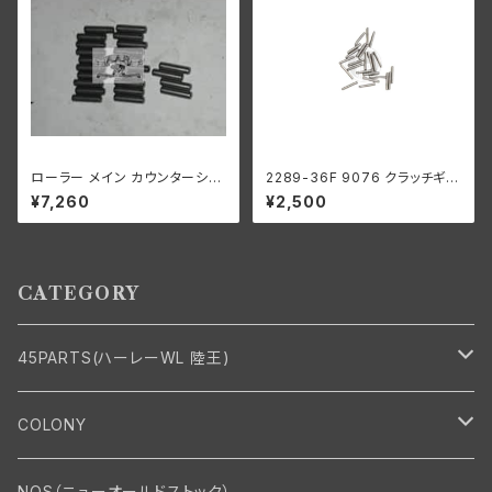
ローラー メイン カウンターシャ
2289-36F 9076 クラッチギア
フト 0008"オーバーサイズ 24
ベアリングローラー 0004" オ
¥7,260
¥2,500
個 ハーレーダビッドソン
ーバーサイズ 44個 ハーレーダ
ビッドソン
CATEGORY
45PARTS(ハーレーWL 陸王)
エンジン
COLONY
エンジン・シリンダーヘッド
マフラー・インテーク・キャブレター
Bolt・Nut
NOS（ニューオールドストック）