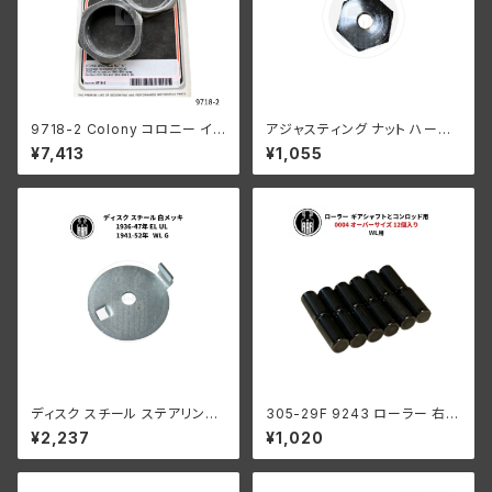
9718-2 Colony コロニー イン
アジャスティング ナット ハーレ
テーク マニホールド ナット キッ
ーダビッドソン 全スプリンガー
¥7,413
¥1,055
ト ハーレーダビッドソン 1940-
モデル クロームメッキ
54年 OHV 74 モデル 1953-5
6年 K KH パーカーライズド
ディスク スチール ステアリング
305-29F 9243 ローラー 右側
ダンパー ハーレー 1936-47年
コンロッド用 +0004 オーバー
¥2,237
¥1,020
EL UL 1941-52年 WL G 白メ
サイズ 12個入り ハーレーダビッ
ッキ
ドソン 1929-73年 DL RL WL
G エンジン