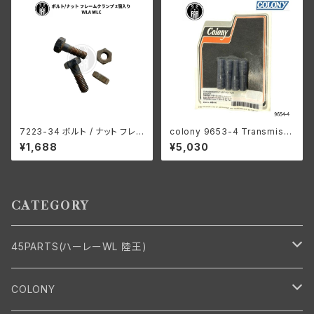
7223-34 ボルト / ナット フレ
colony 9653-4 Transmissi
ームクランプ 2個入り ハーレー
on case bottom stud kit
¥1,688
¥5,030
ダビッドソン WLA WLC
CATEGORY
45PARTS(ハーレーWL 陸王)
エンジン
COLONY