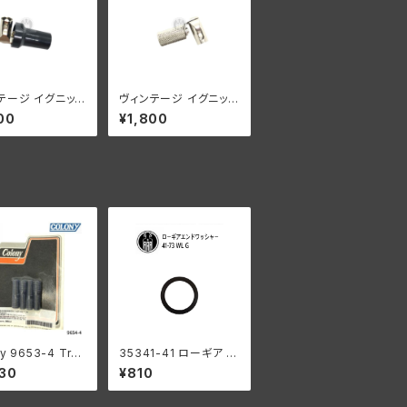
テージ イグニッシ
ヴィンテージ イグニッシ
ワイヤーターミナル
ョンワイヤー ターミナル
00
¥1,800
プキャップタイプ
キャップ 7mm スナップ
 ブラック ハーレ
キャップタイプ ハーレー
ッドソン
ダビッドソン ニッケル
y 9653-4 Tran
35341-41 ローギア エ
ion case bott
ンドワッシャー1個
30
¥810
ud kit