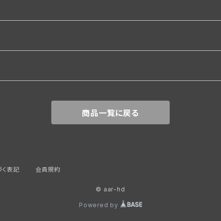
関係
商品一覧に戻る
づく表記
会員規約
© aar-hd
覆
Powered by