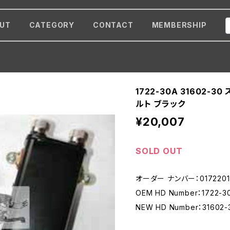
UT
CATEGORY
CONTACT
MEMBERSHIP
1722-30A 31602-3
ルト ブラック
¥20,007
SOLD OUT
オーダー ナンバー：0172201
OEM HD Number：1722-3
NEW HD Number：31602-