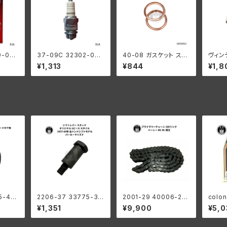
9-09
37-09C 32302-09
40-08 ガスケット スパ
ヴィン
チャンピ
スパークプラグ チャンピ
ークプラグ用 2枚
ョン 
¥1,313
¥844
¥1,8
 全モ
オンD14 1個 全モデル
スナッ
7mm
ーダビ
5-41
2206-37 33775-37
2001-29 40006-29
colon
カンド
シフターレバー スタッド
プライマリーチェーン 1
smiss
¥1,351
¥9,900
¥5,0
ーレー
オリジナル1ピーススタ
00リンク ハーレーダビ
om st
1-73
イル パーカー ハーレー
ッドソン 1929-52年 D