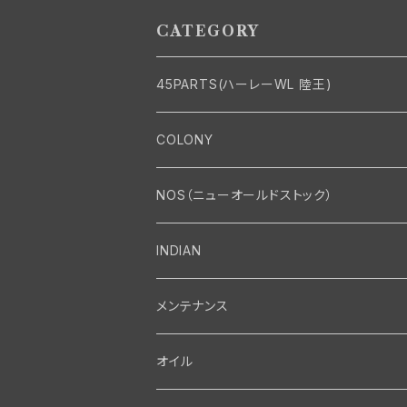
3年 DL RL WL G エン
年 WL G
ジン
CATEGORY
45PARTS(ハーレーWL 陸王)
エンジン
COLONY
エンジン・シリンダーヘッド
マフラー・インテーク・キャブレター
Bolt・Nut
NOS（ニューオールドストック）
バルブ・タペット関係
マフラー関係
Nut
エレクトリカル
Front End・Rear End
INDIAN
ピストン・コネクティングロッド・ベアリング
インテーク・キャブレター関係
Screw
ジェネレーター関係
Wheel-Brake
駆動系
Motor
メンテナンス
フライホイール・シャフト関係
エアクリーナー関係
Bolt
ディストリビューター関係
Fork-Shockabsorber
ドライブチェーン関係
Motor
フロントフォーク・フレーム
Transmission・Primary
オイル
クランクケース関係
インテーク・キャブレーター関係
Washer-Cotterpin
アマチュア関係（ジェネレーター）
Handlebar-controls