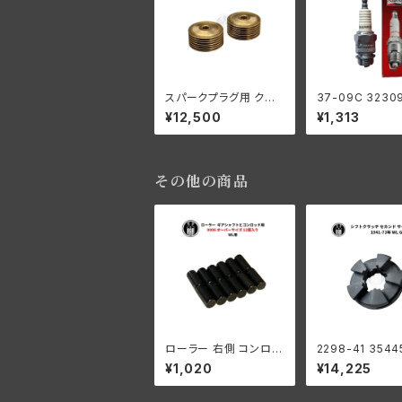
スパークプラグ用 クー
37-09C 3230
リング リング 2個セット
スパークプラグ 
¥12,500
¥1,313
ハーレーダビッドソン 1
オンD16 1個入り
936-1952年 EL / 194
デル
1-1947年 FL
その他の商品
ローラー 右側 コンロッ
2298-41 3544
ド用 +0006 オーバー
シフトクラッチ セ
¥1,020
¥14,225
サイズ 12個入り ハーレ
サードギア用 ハ
ーダビッドソン 1929-7
ダビッドソン 194