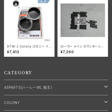
9718-2 Colony コロニー イン
ローラー メイン カウンターシャ
テーク マニホールド ナット キッ
フト 0008"オーバーサイズ 24
¥7,413
¥7,260
ト ハーレーダビッドソン 1940-
個 ハーレーダビッドソン
54年 OHV 74 モデル 1953-5
6年 K KH パーカーライズド
CATEGORY
45PARTS(ハーレーWL 陸王)
エンジン
COLONY