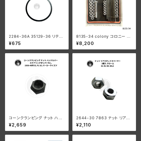
2284-36A 35129-36 リテー
8135-34 colony コロニー カ
ニング リング ローラー メインド
ドミメッキ ファスナー モーター
¥675
¥8,200
ライブギア用 ハーレーダビッド
ケース キット ハーレーダビッド
ソン 1936-84年 EL FL UL
ソン
コーンクランピング ナット ハン
2644-30 7863 ナット リアス
ドルバー ステアリングダンパー
タッドスペーサー 2個入 ハーレ
¥2,659
¥2,110
なし ハーレーダビッドソン 193
ーダビッドソン DL RL WL WL
6-48年 EL FL UL パーカーラ
A クロームメッキ
イズド