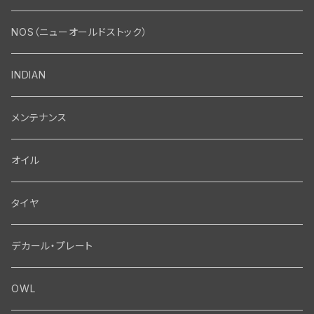
エンジン・シリンダーヘッド
マフラー・インテーク・キャブレター
Bolt・Nut
NOS（ニューオールドストック）
バルブ・タペット関係
マフラー関係
Nut
エレクトリカル
Front End・Rear End
INDIAN
ピストン・コネクティングロッド・ベアリング
インテーク・キャブレター関係
Screw
ジェネレーター関係
Wheel-Brake
駆動系
Motor
メンテナンス
フライホイール・シャフト関係
エアクリーナー関係
Bolt
ディストリビューター関係
Fork-Shockabsorber
ドライブチェーン関係
Motor
フロントフォーク・フレーム
Transmission・Primary
オイル
クランクケース関係
インテーク・キャブレーター関係
Washer-Cotterpin
アマチュア関係（ジェネレーター）
Handlebar-controls
スプロケット・ベルトドライブキット
Carbrator
フロントフォーク関係
Transmission-Shifter
シート・サドルバッグ
Gastank・Oiltank
タイヤ
オイルポンプ関係
Show bike kits
ブラシプレート関係（ジェネレーター）
Fendermount
キックペダル関係
ソフテイル用 New Springer Fork
Primary-clutch-Kickstarter
シートポスト関係
Oilline
ハンドルバー・タンク・フェンダー
Electrical
デカール・プレート
エンジン関係 ビックツイン
Hard wear kits
スパークコイル関係
Axle
スターターパーツ
フレームヘッドベアリング・ステアリングダンパー関係
Sprocketmount
ソロサドルシート関係
Gastank・Oiltank
ハンドルバー関係
Electrical
ホイール・ブレーキ
TOOL
OWL
エンジン関係、ビッグツイン