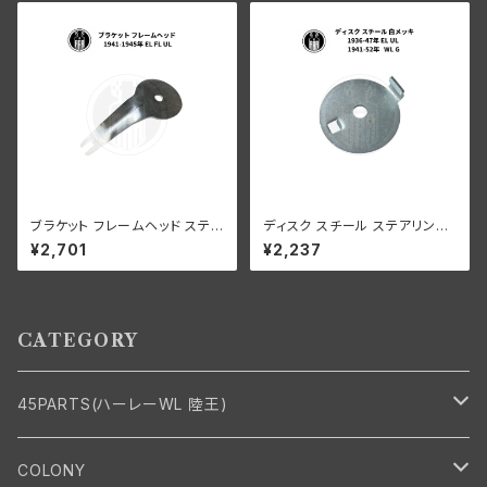
イズド
ブラケット フレームヘッド ステア
ディスク スチール ステアリング
リングダンパー ハーレー 1941-
ダンパー ハーレー 1936-47年
¥2,701
¥2,237
1945年 EL FL UL
EL UL 1941-52年 WL G 白メ
ッキ
CATEGORY
45PARTS(ハーレーWL 陸王)
エンジン
COLONY