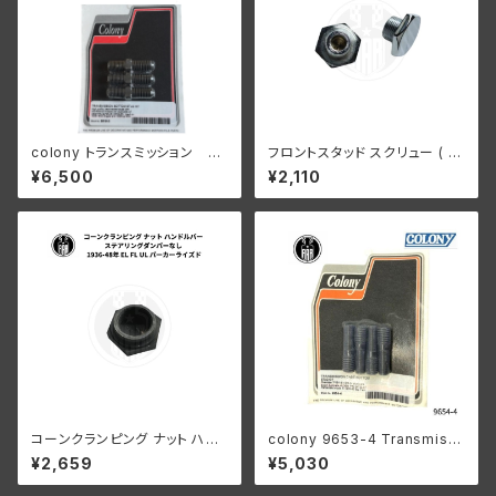
colony トランスミッション ボ
フロントスタッド スクリュー ( 2
トム スタッドキット 26年以降
639-31の中に入る) 2個入 ハ
¥6,500
¥2,110
45"s
ーレーダビッドソン 1932-52年
VL EL UL WLC G クローム
コーンクランピング ナット ハン
colony 9653-4 Transmissi
ドルバー ステアリングダンパー
on case bottom stud kit
¥2,659
¥5,030
なし ハーレーダビッドソン 193
6-48年 EL FL UL パーカーラ