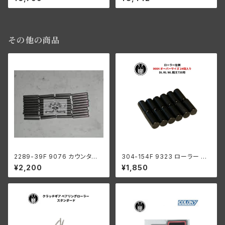
ト付き 2個セット ハーレーダビッ
ッドソン 1936-57年 EL FL ク
ドソン 1930-46年 DL RL WL
ローム
G パーカーライズド
その他の商品
2289-39F 9076 カウンター
304-154F 9323 ローラー 左
シャフト ロングローラー 1ギア
側 +0004 オーバーサイズ 24
¥2,200
¥1,850
ボックス用 .0004オーバーサイ
個入り スプロケットシャフト側
ズ
ハーレーダビッドソン 1929-73
年 RL DL WL G エンジン