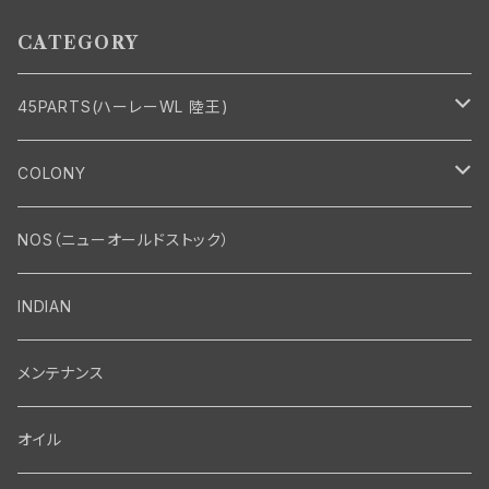
CATEGORY
45PARTS(ハーレーWL 陸王)
エンジン
COLONY
エンジン・シリンダーヘッド
マフラー・インテーク・キャブレター
Bolt・Nut
NOS（ニューオールドストック）
バルブ・タペット関係
マフラー関係
Nut
エレクトリカル
Front End・Rear End
INDIAN
ピストン・コネクティングロッド・ベアリング
インテーク・キャブレター関係
Screw
ジェネレーター関係
Wheel-Brake
駆動系
Motor
メンテナンス
フライホイール・シャフト関係
エアクリーナー関係
Bolt
ディストリビューター関係
Fork-Shockabsorber
ドライブチェーン関係
Motor
フロントフォーク・フレーム
Transmission・Primary
オイル
クランクケース関係
インテーク・キャブレーター関係
Washer-Cotterpin