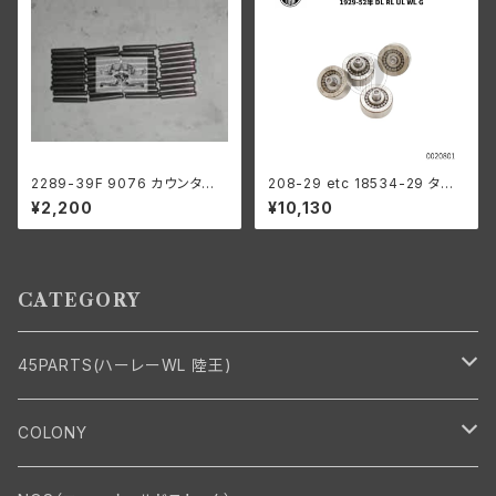
2289-39F 9076 カウンター
208-29 etc 18534-29 タペ
シャフト ロングローラー 1ギア
ットローラーセット ベアリング付
¥2,200
¥10,130
ボックス用 .0004オーバーサイ
き ４個組
ズ
CATEGORY
45PARTS(ハーレーWL 陸王)
エンジン
COLONY
エンジン・シリンダーヘッド