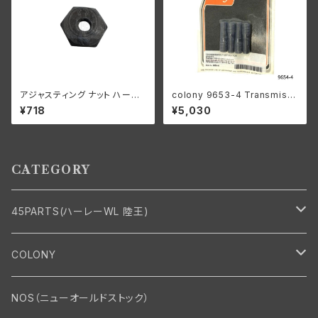
アジャスティング ナット ハーレ
colony 9653-4 Transmissi
ーダビッドソン 全スプリンガー
on case bottom stud kit
¥718
¥5,030
モデル パーカーライズド
CATEGORY
45PARTS(ハーレーWL 陸王)
エンジン
COLONY
エンジン・シリンダーヘッド
マフラー・インテーク・キャブレター
Bolt・Nut
NOS（ニューオールドストック）