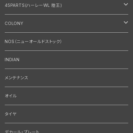
45PARTS(ハーレーWL 陸王)
エンジン
COLONY
エンジン・シリンダーヘッド
マフラー・インテーク・キャブレター
Bolt・Nut
NOS（ニューオールドストック）
バルブ・タペット関係
マフラー関係
Nut
エレクトリカル
Front End・Rear End
INDIAN
ピストン・コネクティングロッド・ベアリング
インテーク・キャブレター関係
Screw
ジェネレーター関係
Wheel-Brake
駆動系
Motor
メンテナンス
フライホイール・シャフト関係
エアクリーナー関係
Bolt
ディストリビューター関係
Fork-Shockabsorber
ドライブチェーン関係
Motor
フロントフォーク・フレーム
Transmission・Primary
オイル
クランクケース関係
インテーク・キャブレーター関係
Washer-Cotterpin
アマチュア関係（ジェネレーター）
Handlebar-controls
スプロケット・ベルトドライブキット
Carbrator
フロントフォーク関係
Transmission-Shifter
シート・サドルバッグ
Gastank・Oiltank
タイヤ
オイルポンプ関係
Show bike kits
ブラシプレート関係（ジェネレーター）
Fendermount
キックペダル関係
ソフテイル用 New Springer Fork
Primary-clutch-Kickstarter
シートポスト関係
Oilline
ハンドルバー・タンク・フェンダー
Electrical
デカール・プレート