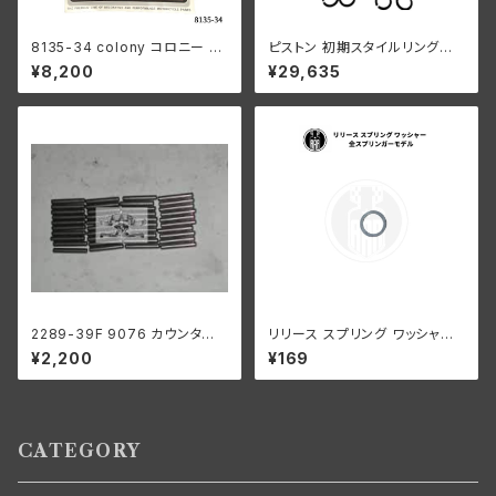
8135-34 colony コロニー カ
ピストン 初期スタイルリング付
ドミメッキ ファスナー モーター
き 2 個セット オープン オイル リ
¥8,200
¥29,635
ケース キット ハーレーダビッド
ング +070" OS 1932-52年 D
ソン
L/RL/WL/G
2289-39F 9076 カウンター
リリース スプリング ワッシャー
シャフト ロングローラー 1ギア
ハーレーダビッドソン 全スプリ
¥2,200
¥169
ボックス用 .0004オーバーサイ
ンガーモデル
ズ
CATEGORY