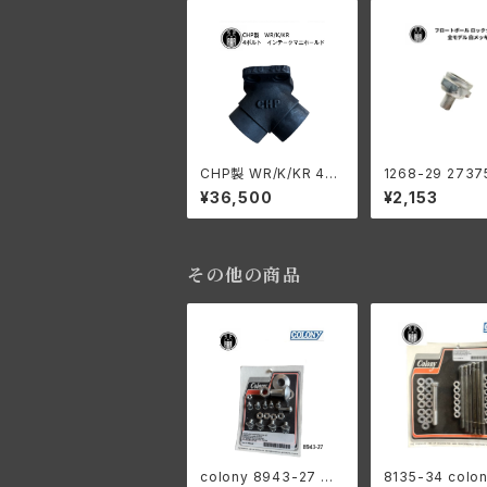
CHP製 WR/K/KR 4ボ
1268-29 2737
ルト インテ ークマニホ
フロートボール 
¥36,500
¥2,153
ールド
ナット ハーレー
ソン 全モデル 白
その他の商品
colony 8943-27 ヘ
8135-34 colo