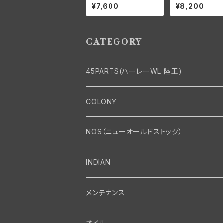
ッドランプ レストレー
ニー カドミメッキ
¥7,600
¥8,200
ションキット
ナー モーターケ
ット ハーレーダ
ン
CATEGORY
45PARTS(ハーレーWL 陸王)
エンジン
COLONY
エンジン・シリンダーヘッド
マフラー・インテーク・キャブレター
Bolt・Nut
NOS（ニューオールドストック）
バルブ・タペット関係
マフラー関係
Nut
エレクトリカル
Front End・Rear End
INDIAN
ピストン・コネクティングロッド・ベアリング
インテーク・キャブレター関係
Screw
ジェネレーター関係
Wheel-Brake
駆動系
Motor
メンテナンス
フライホイール・シャフト関係
エアクリーナー関係
Bolt
ディストリビューター関係
Fork-Shockabsorber
ドライブチェーン関係
Motor
フロントフォーク・フレーム
Transmission・Primary
オイル