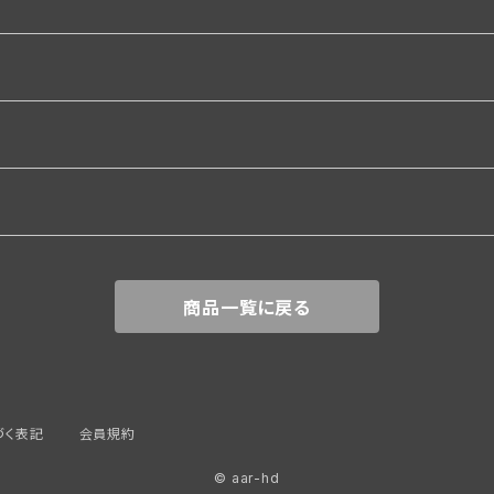
関係
商品一覧に戻る
づく表記
会員規約
© aar-hd
覆