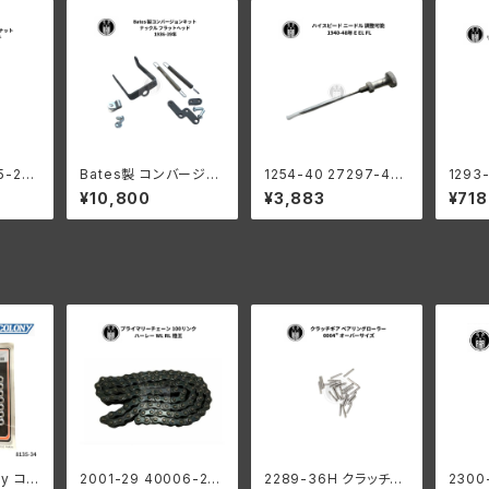
5-29
Bates製 コンバージョ
1254-40 27297-40
1293
ロック
ンキット キャブレーター
ハイスピード ニードル
キャブ
¥10,800
¥3,883
¥718
ダビッド
ハーレーダビッドソン ナ
調整可能 ハーレーダビ
スクリ
メッキ
ックル フラットヘッド 19
ッドソン 1940-48年 E
ビッド
36-39年
EL FL
ンカー
レバー
ny コロ
2001-29 40006-29
2289-36H クラッチギ
2300