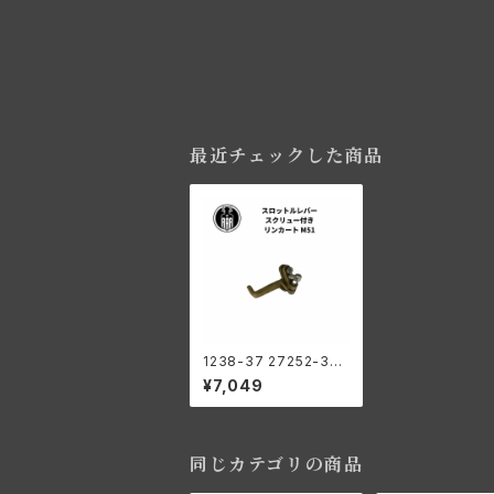
最近チェックした商品
1238-37 27252-37
スロットル レバー スク
¥7,049
リュー付き リンカート
M51 ハーレーダビッド
ソン 1937-52年 WL U
L アルミニウムヘッド キ
ャブレーター
同じカテゴリの商品