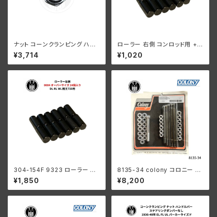
ナット コーンクランピング ハン
ローラー 右側 コンロッド用 +0
ドルバー ハーレーダビッドソン 1
006 オーバーサイズ 12個入り
¥3,714
¥1,020
936-48年 EL FL UL クローム
ハーレーダビッドソン 1929-73
メッキ
年 DL RL WL G エンジン
304-154F 9323 ローラー 左
8135-34 colony コロニー カ
側 +0004 オーバーサイズ 24
ドミメッキ ファスナー モーター
¥1,850
¥8,200
個入り スプロケットシャフト側
ケース キット ハーレーダビッド
ハーレーダビッドソン 1929-73
ソン
年 RL DL WL G エンジン