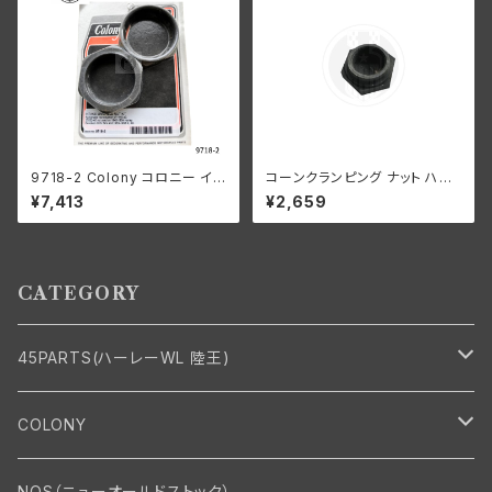
9718-2 Colony コロニー イン
コーンクランピング ナット ハン
テーク マニホールド ナット キッ
ドルバー ステアリングダンパー
¥7,413
¥2,659
ト ハーレーダビッドソン 1940-
なし ハーレーダビッドソン 193
54年 OHV 74 モデル 1953-5
6-48年 EL FL UL パーカーラ
6年 K KH パーカーライズド
イズド
CATEGORY
45PARTS(ハーレーWL 陸王)
エンジン
COLONY
エンジン・シリンダーヘッド
マフラー・インテーク・キャブレター
Bolt・Nut
NOS（ニューオールドストック）