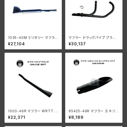
1035-40M ミリタリー マフラー
マフラー ドラッグパイプ ブラケッ
ブラック
ト付き 2個組 ハーレー 45モデ
¥27,104
¥30,137
ル サイドバルブ WL G ブラック
1003-46R マフラー WRTT タ
65425-49R マフラー エキゾー
イプ 1946-51年 ハーレー
スト ターンアウト パイプ ハーレ
¥22,371
¥8,189
ーダビッドソン 1949-51年 WR