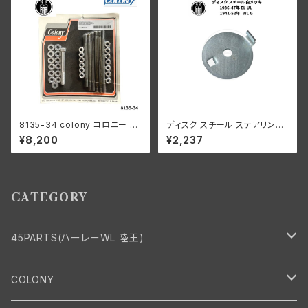
8135-34 colony コロニー カ
ディスク スチール ステアリング
ドミメッキ ファスナー モーター
ダンパー ハーレー 1936-47年
¥8,200
¥2,237
ケース キット ハーレーダビッド
EL UL 1941-52年 WL G 白メ
ソン
ッキ
CATEGORY
45PARTS(ハーレーWL 陸王)
エンジン
COLONY