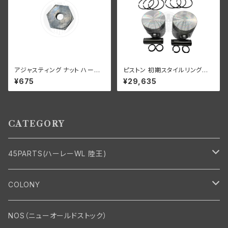
アジャスティング ナット ハーレ
ピストン 初期スタイルリング付
ーダビッドソン 全スプリンガー
き 2 個セット オープン オイル リ
¥675
¥29,635
モデル 白メッキ
ング +070" OS 1932-52年 D
L/RL/WL/G
CATEGORY
45PARTS(ハーレーWL 陸王)
エンジン
COLONY
エンジン・シリンダーヘッド
マフラー・インテーク・キャブレター
Bolt・Nut
NOS（ニューオールドストック）