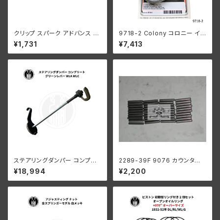
クリップ スパーク アドバンス ケ
9718-2 Colony コロニー イン
ーブル ハーレーダビッドソン 19
テーク マニホールド ナット キッ
¥1,731
¥7,413
37-57年 EL FL
ト ハーレーダビッドソン 1940-
54年 OHV 74 モデル 1953-5
6年 K KH パーカーライズド
ステアリングダンパー コンプリ
2289-39F 9076 カウンター
ート グリーンレバー ハーレーダ
シャフト ロングローラー 1ギア
¥18,994
¥2,200
ビッドソン WLA WLC
ボックス用 .0004オーバーサイ
ズ