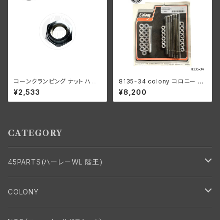
コーンクランピング ナット ハン
8135-34 colony コロニー カ
ドルバー ハーレーダビッドソン 1
ドミメッキ ファスナー モーター
¥2,533
¥8,200
941-52年 WL G クロームメッ
ケース キット ハーレーダビッド
キ
ソン
CATEGORY
45PARTS(ハーレーWL 陸王)
エンジン
COLONY
エンジン・シリンダーヘッド