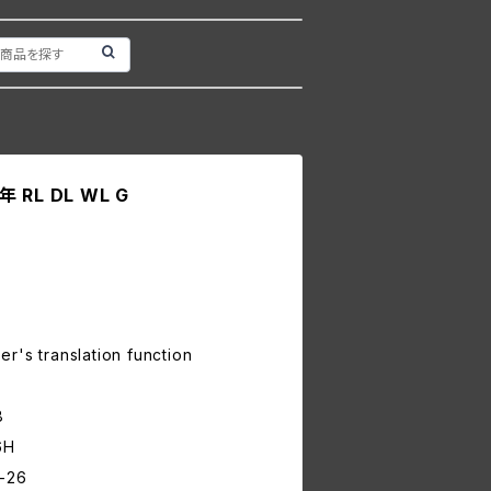
年 RL DL WL G
r's translation function
8
6H
-26