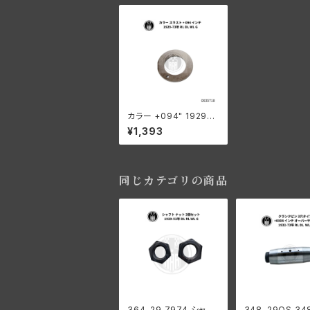
カラー +094" 1929-7
3年 RL DL WL G
¥1,393
同じカテゴリの商品
364-29 7974 シャフ
348-29OS 34860-2