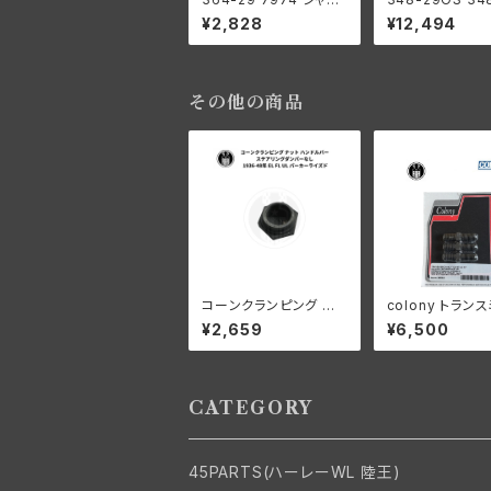
ト ナット 2個セット ハー
9 OS クランクピ
¥2,828
¥12,494
レーダビッドソン 1929
タイプ +0004 
-52年 DL RL WL G フ
オーバーサイズ 
ライホイール
ーダビッドソン 19
3年 RL DL WL 
その他の商品
コーンクランピング ナッ
colony トラン
ト ハンドルバー ステア
ョン ボトム ス
¥2,659
¥6,500
リングダンパーなし ハ
キット 26年以降
ーレーダビッドソン 193
5"s
6-48年 EL FL UL パ
ーカーライズド
CATEGORY
45PARTS(ハーレーWL 陸王)