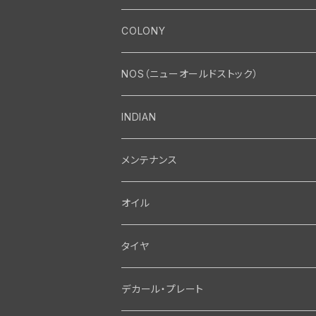
エンジン
COLONY
エンジン・シリンダーヘッド
マフラー・インテーク・キャブレター
Bolt・Nut
NOS（ニューオールドストック）
バルブ・タペット関係
マフラー関係
Nut
エレクトリカル
Front End・Rear End
INDIAN
ピストン・コネクティングロッド・ベアリング
インテーク・キャブレター関係
Screw
ジェネレーター関係
Wheel-Brake
駆動系
Motor
メンテナンス
フライホイール・シャフト関係
エアクリーナー関係
Bolt
ディストリビューター関係
Fork-Shockabsorber
ドライブチェーン関係
Motor
フロントフォーク・フレーム
Transmission・Primary
オイル
クランクケース関係
インテーク・キャブレーター関係
Washer-Cotterpin
アマチュア関係（ジェネレーター）
Handlebar-controls
スプロケット・ベルトドライブキット
Carbrator
フロントフォーク関係
Transmission-Shifter
シート・サドルバッグ
Gastank・Oiltank
タイヤ
オイルポンプ関係
Show bike kits
ブラシプレート関係（ジェネレーター）
Fendermount
キックペダル関係
ソフテイル用 New Springer Fork
Primary-clutch-Kickstarter
シートポスト関係
Oilline
ハンドルバー・タンク・フェンダー
Electrical
デカール・プレート
エンジン関係 ビックツイン
Hard wear kits