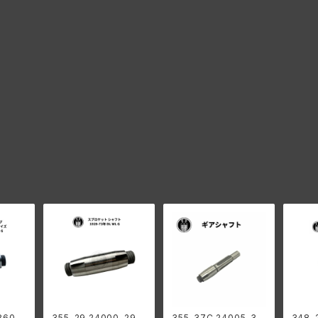
355-29 24000-29
355-37C 24005-37
348-