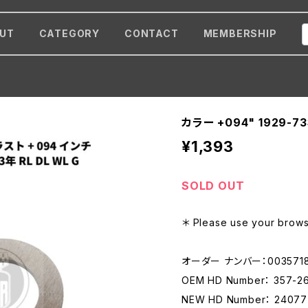
UT
CATEGORY
CONTACT
MEMBERSHIP
カラー +094" 1929-73
¥1,393
SOLD OUT
＊ Please use your browse
オーダー ナンバー：003571
OEM HD Number： 357-2
NEW HD Number： 24077