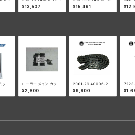
ン 3穴
スプロケットシャフト ハ
ギア シャフト ハーレー
クラン
¥13,507
¥15,491
¥12,
インチ
ーレーダビッドソン 192
ダビッドソン 1937-73
ハーレ
ハーレ
9-73年 DL WL G
年 WL G
937-
32-7
G
G
スミッシ
ローラー メイン カウン
2001-29 40006-29
7223
タッド
ターシャフト 0004" オ
プライマリーチェーン 1
ト フ
¥2,800
¥9,900
¥1,6
 4
ーバーサイズ 24個 ハ
00リンク ハーレーダビ
入り 
ーレーダビッドソン
ッドソン 1929-52年 D
ン WL
L WL RL 陸王