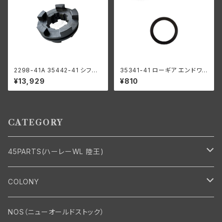
2298-41A 35442-41 シフト
35341-41 ローギア エンドワッ
クラッチ ロー リバース用 ハー
シャー1個
¥13,929
¥810
レーダビッドソン 1941-73年
WL G
CATEGORY
45PARTS(ハーレーWL 陸王)
エンジン
COLONY
エンジン・シリンダーヘッド
マフラー・インテーク・キャブレター
Bolt・Nut
NOS（ニューオールドストック）