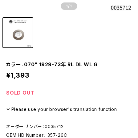
1
/1
カラー .070" 1929-73年 RL DL WL G
¥1,393
SOLD OUT
＊ Please use your browser's translation function
オーダー ナンバー：0035712
OEM HD Number： 357-26C