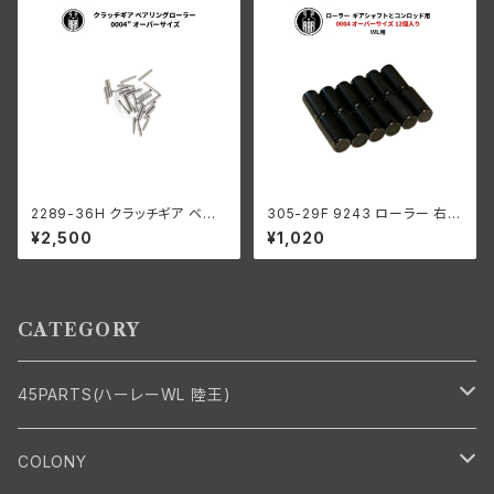
2289-36H クラッチギア ベア
305-29F 9243 ローラー 右側
リングローラー 0006" オーバ
コンロッド用 +0004 オーバー
¥2,500
¥1,020
ーサイズ 44個 ハーレーダビッ
サイズ 12個入り ハーレーダビッ
ドソン
ドソン 1929-73年 DL RL WL
G エンジン
CATEGORY
45PARTS(ハーレーWL 陸王)
エンジン
COLONY