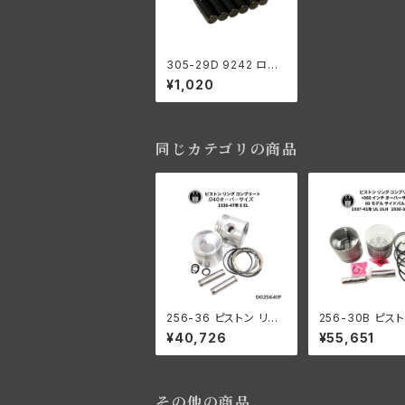
305-29D 9242 ロー
ラー 右側 コンロッド用
¥1,020
+0002 オーバーサイズ
12個入り ハーレーダビ
ッドソン 1929-73年 D
L RL WL G エンジン
同じカテゴリの商品
256-36 ピストン リン
256-30B ピスト
グ コンプリート .040オ
ング コンプリート 
¥40,726
¥55,651
ーバーサイズ 1936-4
SV +080" OS 
7年 E/EL
41年 UH/ULH 全
930-36年
その他の商品