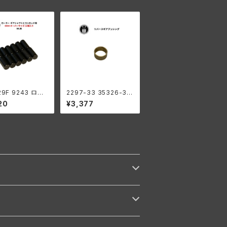
29F 9243 ロー
2297-33 35326-33
右側 コンロッド用
リバース ギア ブッシン
20
¥3,377
04 オーバーサイズ
グ メインシャフト ハー
入り ハーレーダビ
レーダビッドソン 1941-
 1929-73年 D
73年 WL G ミッション
 WL G エンジン