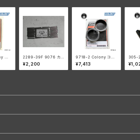
ny コ
2289-39F 9076 カウ
9718-2 Colony コロ
305-
ンプ マ
ンターシャフト ロングロ
ニー インテーク マニホ
ラー 
¥2,200
¥7,413
¥1,0
鉛メッキ
ーラー 1ギアボックス用
ールド ナット キット ハ
+00
ン 1
.0004オーバーサイズ
ーレーダビッドソン 194
12個
グツイ
0-54年 OHV 74 モデ
ッドソン
ル 1953-56年 K KH
L RL
パーカーライズド