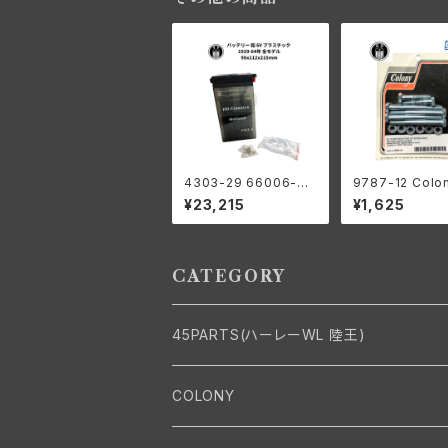
4303-29 66006-29
9787-12 Colo
バッテリー 6V プラスチ
ロニー オイルポ
¥23,215
¥1,625
ック 1929-64年 98x1
ウント キット 亜
12x215mm
ハーレーダビッドソ
978−91年 ビッ
ン
CATEGORY
45PARTS(ハーレーWL 陸王)
エンジン
COLONY