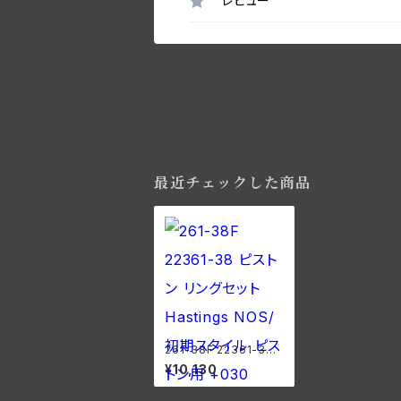
レビュー
最近チェックした商品
261-38F 22361-38
ピストン リングセット H
¥10,130
astings NOS/初期ス
タイル ピストン用 +03