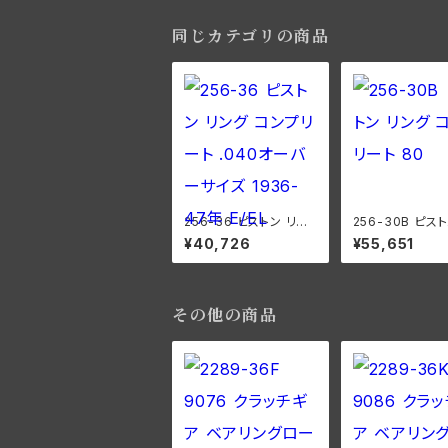
0" O.S. 1932-52年 D
L/RL/WL/G
同じカテゴリの商品
256-36 ピストン リン
256-30B ピスト
グ コンプリート .040オ
ング コンプリート 
¥40,726
¥55,651
ーバーサイズ 1936-4
SV +080" OS 
7年 E/EL
41年 UH/ULH 全
930-36年
その他の商品