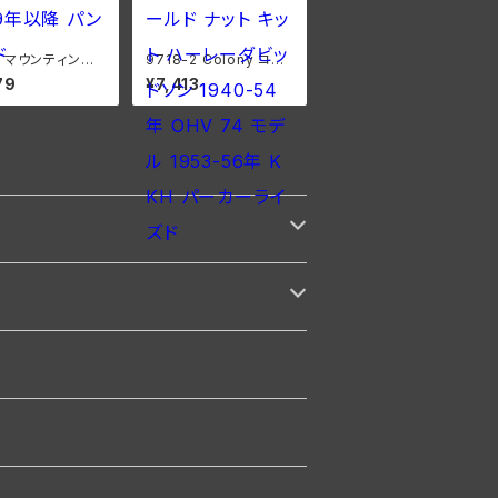
 マウンティング
9718-2 Colony コロ
 ハーレーダビッド
ニー インテーク マニホ
79
¥7,413
1949年以降 パン
ールド ナット キット ハ
ーレーダビッドソン 194
0-54年 OHV 74 モデ
ル 1953-56年 K KH
パーカーライズド