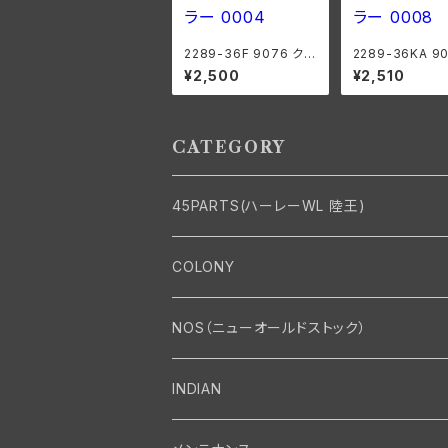
2289-36F 9076 クラ
2289-36KA 9
ッチギア ベアリングロ
ラッチギア ベア
¥2,500
¥2,510
ーラー 0004" オーバ
ーラー 0008" 
ーサイズ 44個 ハーレ
ーサイズ 24個 
ーダビッドソン
ーダビッドソン
CATEGORY
45PARTS(ハーレーWL 陸王)
エンジン
COLONY
エンジン・シリンダーヘッド
マフラー・インテーク・キャブレター
Bolt・Nut
NOS（ニューオールドストック）
バルブ・タペット関係
マフラー関係
Nut
エレクトリカル
Front End・Rear End
INDIAN
ピストン・コネクティングロッド・ベアリング
インテーク・キャブレター関係
Screw
ジェネレーター関係
Wheel-Brake