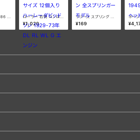
086 ク
ローラー 右側 コンロッ
リリース スプリング ワ
ホーン
リングロ
ド用 +0006 オーバー
ッシャー ハーレーダビッ
セット
¥1,020
¥169
¥4,1
オーバ
サイズ 12個入り ハーレ
ドソン 全スプリンガーモ
ソン 
ハーレ
ーダビッドソン 1929-7
デル
ヘッド
3年 DL RL WL G エン
ジン