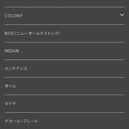
エンジン
COLONY
エンジン・シリンダーヘッド
マフラー・インテーク・キャブレター
Bolt・Nut
NOS（ニューオールドストック）
バルブ・タペット関係
マフラー関係
Nut
エレクトリカル
Front End・Rear End
INDIAN
ピストン・コネクティングロッド・ベアリング
インテーク・キャブレター関係
Screw
ジェネレーター関係
Wheel-Brake
駆動系
Motor
メンテナンス
フライホイール・シャフト関係
エアクリーナー関係
Bolt
ディストリビューター関係
Fork-Shockabsorber
ドライブチェーン関係
Motor
フロントフォーク・フレーム
Transmission・Primary
オイル
クランクケース関係
インテーク・キャブレーター関係
Washer-Cotterpin
アマチュア関係（ジェネレーター）
Handlebar-controls
スプロケット・ベルトドライブキット
Carbrator
フロントフォーク関係
Transmission-Shifter
シート・サドルバッグ
Gastank・Oiltank
タイヤ
オイルポンプ関係
Show bike kits
ブラシプレート関係（ジェネレーター）
Fendermount
キックペダル関係
ソフテイル用 New Springer Fork
Primary-clutch-Kickstarter
シートポスト関係
Oilline
ハンドルバー・タンク・フェンダー
Electrical
デカール・プレート