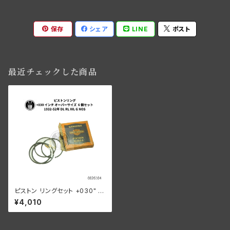
保存
シェア
LINE
ポスト
最近チェックした商品
ピストン リングセット +030" O.
S. 6個セット 1932-52年 DL R
¥4,010
L WL G NOS