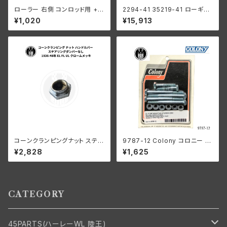
ローラー 右側 コンロッド用 +0
2294-41 35219-41 ローギア
006 オーバーサイズ 12個入り
1速
¥1,020
¥15,913
ハーレーダビッドソン 1929-73
年 DL RL WL G エンジン
コーンクランピングナット ステア
9787-12 Colony コロニー オ
リングダンパーなし 1936-48
イルポンプ マウント キット 亜鉛
¥2,828
¥1,625
年 EL FL UL クローム
メッキ ハーレーダビッドソン 19
78−91年 ビッグツイン
CATEGORY
45PARTS(ハーレーWL 陸王)