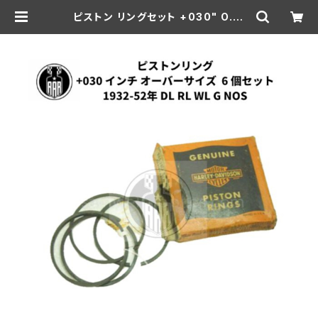
ピストン リングセット +030" O.S.
6個セット 1932-52年 DL RL WL
G NOS | aar-hd