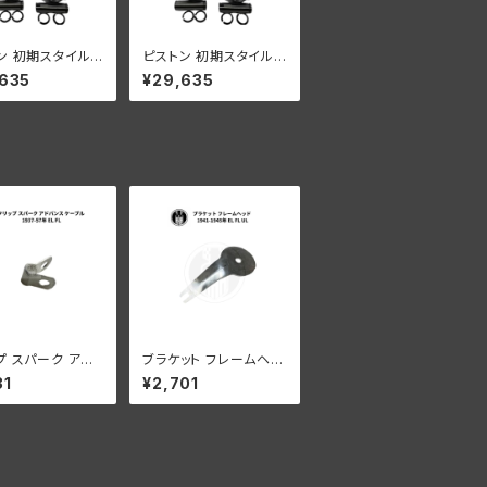
ン 初期スタイルリ
ピストン 初期スタイルリ
き 2 個セット オ
ング付き 2 個セット オ
,635
¥29,635
 オイル リング +
ープン オイル リング +
 OS 1932-52年
060" OS 1932-52年
L/WL/G
DL/RL/WL/G
プ スパーク アド
ブラケット フレームヘッ
 ケーブル ハーレ
ド ステアリングダンパー
31
¥2,701
ドソン 1937-5
ハーレー 1941-1945
L FL
年 EL FL UL