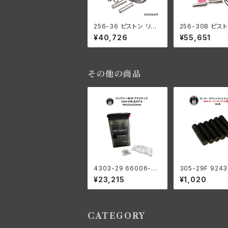
256-36 ピストン リン
256-30B ピスト
グ コンプリート .040オ
ング コンプリート 
¥40,726
¥55,651
ーバーサイズ 1936-4
SV +080" OS 
7年 E/EL
41年 UH/ULH 全
930-36年
その他の商品
4303-29 66006-29
305-29F 924
バッテリー 6V プラスチ
ラー 右側 コンロ
¥23,215
¥1,020
ック 1929-64年 98x1
+0004 オーバ
12x215mm
12個入り ハー
ッドソン 1929-7
L RL WL G エ
CATEGORY