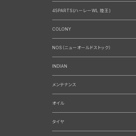
45PARTS(ハーレーWL 陸王)
エンジン
COLONY
エンジン・シリンダーヘッド
マフラー・インテーク・キャブレター
Bolt・Nut
NOS（ニューオールドストック）
バルブ・タペット関係
マフラー関係
Nut
エレクトリカル
Front End・Rear End
INDIAN
ピストン・コネクティングロッド・ベアリング
インテーク・キャブレター関係
Screw
ジェネレーター関係
Wheel-Brake
駆動系
Motor
メンテナンス
フライホイール・シャフト関係
エアクリーナー関係
Bolt
ディストリビューター関係
Fork-Shockabsorber
ドライブチェーン関係
Motor
フロントフォーク・フレーム
Transmission・Primary
オイル
クランクケース関係
インテーク・キャブレーター関係
Washer-Cotterpin
アマチュア関係（ジェネレーター）
Handlebar-controls
スプロケット・ベルトドライブキット
Carbrator
フロントフォーク関係
Transmission-Shifter
シート・サドルバッグ
Gastank・Oiltank
タイヤ
オイルポンプ関係
Show bike kits
ブラシプレート関係（ジェネレーター）
Fendermount