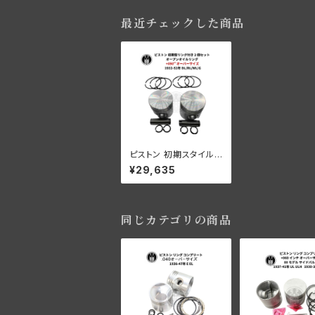
最近チェックした商品
ピストン 初期スタイルリ
ング付き 2 個セット オ
¥29,635
ープン オイル リング +
090" OS 1932-52年
DL/RL/WL/G
同じカテゴリの商品