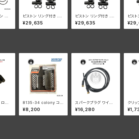
ン リ
ピストン リング付き .01
ピストン リング付き .03
ピスト
80"
0”オーバーサイズ 2個
0”オーバーサイズ 2個
ング付
¥29,635
¥29,635
¥29
1937-
セット
セット
ープン
VL 1
050"
DL/R
3 ロー
8135-34 colony コロ
スパークプラグ ワイヤ
クリッ
ッド用
ニー カドミメッキ ファス
ーキット ねじ込み式 真
バンス
¥8,200
¥16,280
¥1,7
ーサイズ
ナー モーターケース キ
ちゅう製 イグニッション
ーダビッ
レーダビ
ット ハーレーダビッドソ
黒 ハーレーダビッドソ
7年 E
3年 D
ン
ン
ンジン