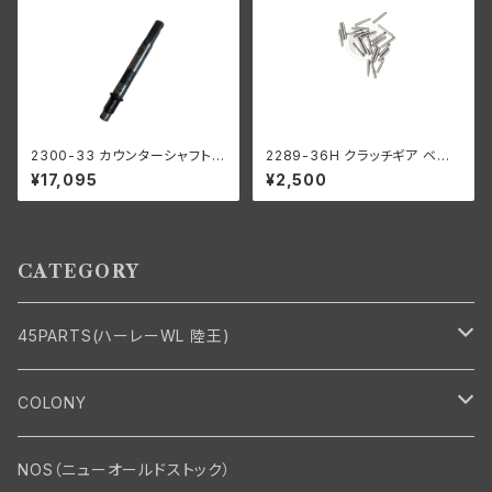
2300-33 カウンターシャフト 1
2289-36H クラッチギア ベア
933-1940年 RL/WL/G
リングローラー 0006" オーバ
¥17,095
¥2,500
ーサイズ 44個 ハーレーダビッ
ドソン
CATEGORY
45PARTS(ハーレーWL 陸王)
エンジン
COLONY
エンジン・シリンダーヘッド
マフラー・インテーク・キャブレター
Bolt・Nut
NOS（ニューオールドストック）