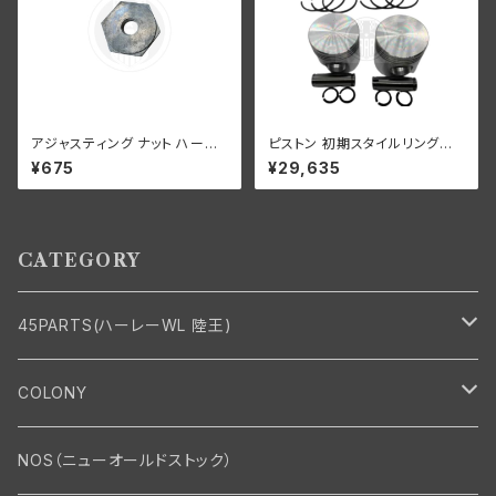
アジャスティング ナット ハーレ
ピストン 初期スタイルリング付
ーダビッドソン 全スプリンガー
き 2 個セット オープン オイル リ
¥675
¥29,635
モデル 白メッキ
ング +070" OS 1932-52年 D
L/RL/WL/G
CATEGORY
45PARTS(ハーレーWL 陸王)
エンジン
COLONY
エンジン・シリンダーヘッド
マフラー・インテーク・キャブレター
Bolt・Nut
NOS（ニューオールドストック）