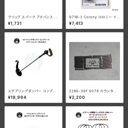
クリップ スパーク アドバンス ケ
9718-2 Colony コロニー イン
ーブル ハーレーダビッドソン 19
テーク マニホールド ナット キッ
¥1,731
¥7,413
37-57年 EL FL
ト ハーレーダビッドソン 1940-
54年 OHV 74 モデル 1953-5
6年 K KH パーカーライズド
ステアリングダンパー コンプリ
2289-39F 9076 カウンター
ート グリーンレバー ハーレーダ
シャフト ロングローラー 1ギア
¥18,994
¥2,200
ビッドソン WLA WLC
ボックス用 .0004オーバーサイ
ズ