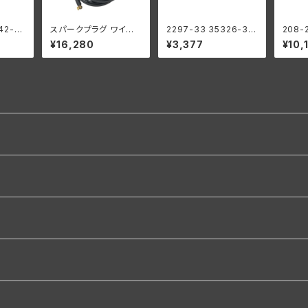
42-41
スパークプラグ ワイヤ
2297-33 35326-33
208-2
ー リバ
ーキット ねじ込み式 真
リバース ギア ブッシン
9 タ
¥16,280
¥3,377
¥10,
ダビッ
ちゅう製 イグニッション
グ メインシャフト ハー
ト ベ
年 WL
黒 ハーレーダビッドソ
レーダビッドソン 1941-
組
ン
73年 WL G ミッション