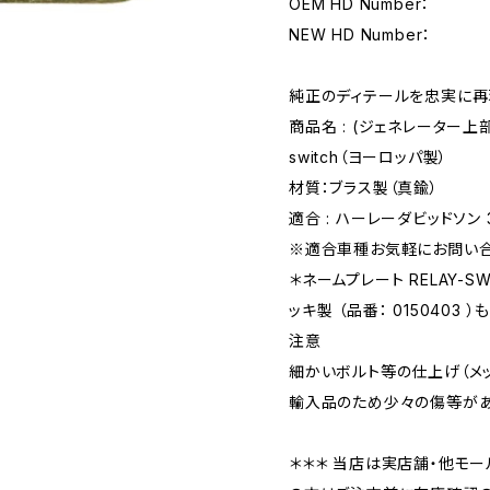
OEM HD Number：
NEW HD Number：
純正のディテールを忠実に再
商品名 : (ジェネレーター上部
switch（ヨーロッパ製）
材質：ブラス製（真鍮）
適合 : ハーレーダビッドソン 
※適合車種お気軽にお問い
＊ネームプレート RELAY-SW
ッキ製 （品番： 0150403 
注意
細かいボルト等の仕上げ（メ
輸入品のため少々の傷等があ
＊＊＊ 当店は実店舗・他モー