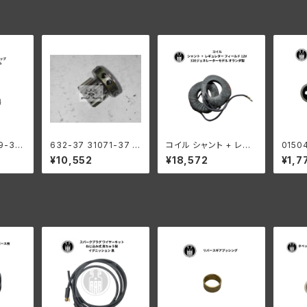
9-30
632-37 31071-37 ジ
コイル シャント + レギ
015
 ジェネ
ェネレーター ドライブギ
ュレター フィールド 12V
ート R
¥10,552
¥18,572
¥1,7
プ ハ
ア
ハーレー 32Eジェネレ
32E
 193
ーターモデル オランダ
ビッド
ル
製
ー 上
ブラス