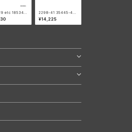
9 etc 18534-2
2298-41 35445-41
ペットローラーセッ
シフトクラッチ セカンド
130
¥14,225
アリング付き ４個
サードギア用 ハーレー
ダビッドソン 1941-73
年 WL G