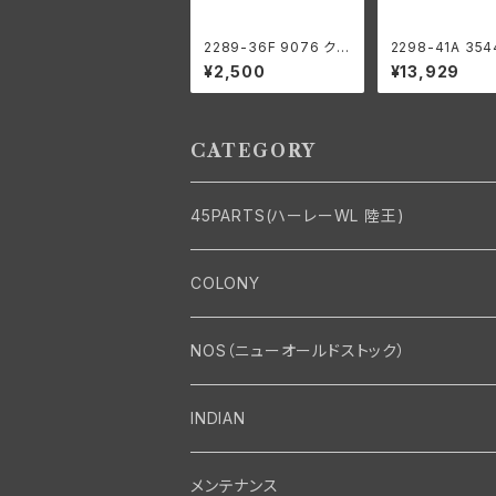
2289-36F 9076 クラ
2298-41A 354
ッチギア ベアリングロ
シフトクラッチ ロ
¥2,500
¥13,929
ーラー 0004" オーバ
ース用 ハーレー
ーサイズ 44個 ハーレ
ドソン 1941-73
ーダビッドソン
G
CATEGORY
45PARTS(ハーレーWL 陸王)
エンジン
COLONY
エンジン・シリンダーヘッド
マフラー・インテーク・キャブレター
Bolt・Nut
NOS（ニューオールドストック）
バルブ・タペット関係
マフラー関係
Nut
エレクトリカル
Front End・Rear End
INDIAN
ピストン・コネクティングロッド・ベアリング
インテーク・キャブレター関係
Screw
ジェネレーター関係
Wheel-Brake
駆動系
Motor
メンテナンス