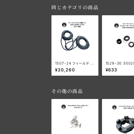
ブラス製
同じカテゴリの商品
1507-24 フィールド コ
1529-30 3002
イル 2個セット ハーレ
ナット ワッシャー
¥20,260
¥633
ーダビッドソン 1924-1
レーター ストラッ
929年 J モデル オラン
ーレーダビッドソン
ダ製
0-52年 全モデ
その他の商品