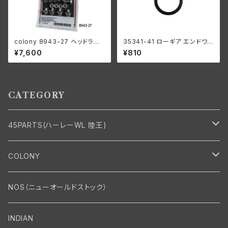
colony 8943-27 ヘッドラン
35341-41 ローギア エンドワッ
プ レストレーションキット
シャー1個
¥7,600
¥810
CATEGORY
45PARTS(ハーレーWL 陸王)
エンジン
COLONY
エンジン・シリンダーヘッド
マフラー・インテーク・キャブレター
Bolt・Nut
NOS（ニューオールドストック）
バルブ・タペット関係
マフラー関係
Nut
エレクトリカル
Front End・Rear End
INDIAN