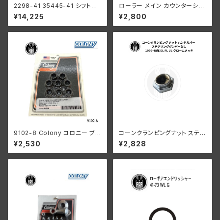
2298-41 35445-41 シフトク
ローラー メイン カウンターシャ
ラッチ セカンド サードギア用 ハ
フト 0004" オーバーサイズ 24
¥14,225
¥2,800
ーレーダビッドソン 1941-73年
個 ハーレーダビッドソン
WL G
9102-8 Colony コロニー ブラ
コーンクランピングナット ステア
ック オキサイド シリンダーベー
リングダンパーなし 1936-48
¥2,530
¥2,828
ス ナット セット ハーレーダビッ
年 EL FL UL クローム
ドソン 1978-1984年 80キュー
ビックインチ ショベルヘッド 16
838-78