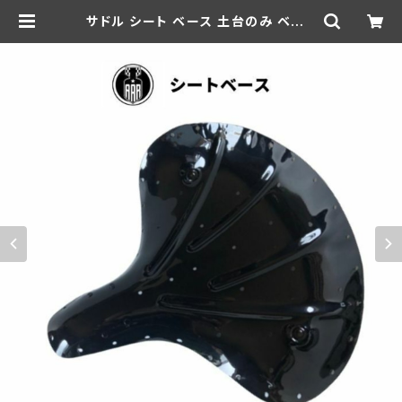
サドル シート ベース 土台のみ ベント
ホール付き オリジナル 製作用 鉄製
ブラック | aar-hd