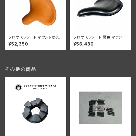
ソロサドルシート マウントセット
ソロサドルシート 黒色 マウント
付き 0318102より明るいタン
セット付き
¥52,350
¥56,430
ブラウン
その他の商品