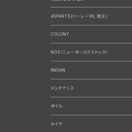
45PARTS(ハーレーWL 陸王)
エンジン
COLONY
エンジン・シリンダーヘッド
マフラー・インテーク・キャブレター
Bolt・Nut
NOS（ニューオールドストック）
バルブ・タペット関係
マフラー関係
Nut
エレクトリカル
Front End・Rear End
INDIAN
ピストン・コネクティングロッド・ベアリング
インテーク・キャブレター関係
Screw
ジェネレーター関係
Wheel-Brake
駆動系
Motor
メンテナンス
フライホイール・シャフト関係
エアクリーナー関係
Bolt
ディストリビューター関係
Fork-Shockabsorber
ドライブチェーン関係
Motor
フロントフォーク・フレーム
Transmission・Primary
オイル
クランクケース関係
インテーク・キャブレーター関係
Washer-Cotterpin
アマチュア関係（ジェネレーター）
Handlebar-controls
スプロケット・ベルトドライブキット
Carbrator
フロントフォーク関係
Transmission-Shifter
シート・サドルバッグ
Gastank・Oiltank
タイヤ