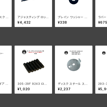
スク カ
アジャスティング ロッド
プレイン ワッシャー ア
ラバー
ーダビッ
ハーレーダビッドソン
ジャスティングロッド ハ
レーダ
¥4,432
¥338
¥67
LC G
全 EL UL WLC G スプ
ーレーダビッドソン EL
UL W
リンガーモデル パーカ
UL WLC G パーカー
ーモデ
ー/亜鉛
ーギア エ
305-29F 9243 ロー
ディスク スチール ステ
293-
個
ラー 右側 コンロッド用
アリングダンパー ハー
ピスト
¥1,020
¥2,237
¥5,
+0004 オーバーサイズ
レー 1936-47年 EL U
2個組
12個入り ハーレーダビ
L 1941-52年 WL G 白
ッドソン 1929-73年 D
メッキ
L RL WL G エンジン