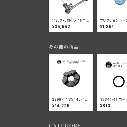
11250-36N ライドコン
フリクション ディ
トロール コンプリート
ップ 1個 ハーレ
¥35,552
¥1,351
ハーレーダビッドソン E
ドソン EL UL W
L UL WLC G スプリン
白メッキ
ガー オールクローム
その他の商品
2298-41 35445-41
35341-41 ロ
シフトクラッチ セカンド
ンドワッシャー1
¥14,225
¥810
サードギア用 ハーレー
ダビッドソン 1941-73
年 WL G
CATEGORY