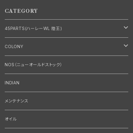
CATEGORY
45PARTS(ハーレーWL 陸王)
エンジン
COLONY
エンジン・シリンダーヘッド
マフラー・インテーク・キャブレター
Bolt・Nut
NOS（ニューオールドストック）
バルブ・タペット関係
マフラー関係
Nut
エレクトリカル
Front End・Rear End
INDIAN
ピストン・コネクティングロッド・ベアリング
インテーク・キャブレター関係
Screw
ジェネレーター関係
Wheel-Brake
駆動系
Motor
メンテナンス
フライホイール・シャフト関係
エアクリーナー関係
Bolt
ディストリビューター関係
Fork-Shockabsorber
ドライブチェーン関係
Motor
フロントフォーク・フレーム
Transmission・Primary
オイル
クランクケース関係
インテーク・キャブレーター関係
Washer-Cotterpin