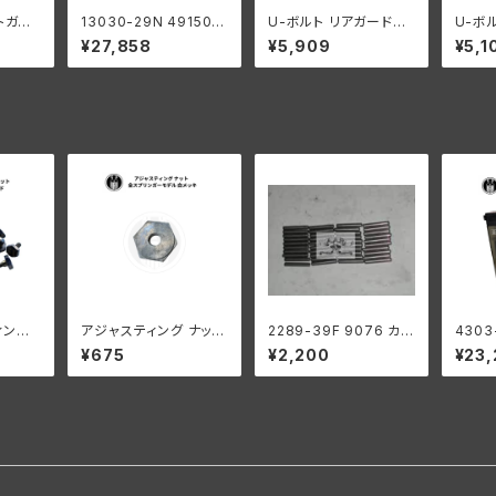
トガー
13030-29N 49150-2
U-ボルト リアガード用
U-ボ
2個セッ
9 リア セーフティーガ
ナット付き 2個入 ハー
ナット
¥27,858
¥5,909
¥5,1
ッドソン
ード ペイント済み WL
レーダビッドソン WL 白
レーダ
メッキ
ローム
ィング
アジャスティング ナット
2289-39F 9076 カウ
4303
ダビッド
ハーレーダビッドソン
ンターシャフト ロングロ
バッテ
¥675
¥2,200
¥23,
降 パン
全スプリンガーモデル
ーラー 1ギアボックス用
ック 1
白メッキ
.0004オーバーサイズ
12x2