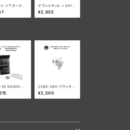
ルト リアガード用
マウントキット + 4417-
付き 2個入 ハー
29 + ナット リアガード
07
¥2,955
ビッドソン WL ク
/ バッテリーボックス フ
メッキ
レーム用 ハーレーダビ
ッドソン WL パーカーラ
イズド
-29 66006-29
2289-36H クラッチギ
リー 6V プラスチ
ア ベアリングローラー
215
¥2,500
929-64年 98x1
0006" オーバーサイズ
15mm
44個 ハーレーダビッド
ソン