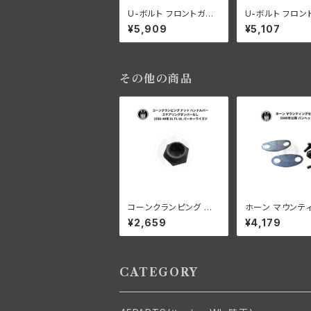
U-ボルト フロントガー
U-ボルト フロン
ド用 ナット付き 2個セッ
ド用 ナット付き 
¥5,909
¥5,107
ト WL パーカーライズド
ト ハーレーダビ
WL 白メッキ
その他の商品
コーンクランピング ナッ
ホーン マウンテ
ト ハンドルバー ステア
セット ハーレー
¥2,659
¥4,179
リングダンパーなし ハ
ソン 1949年以
ーレーダビッドソン 193
ヘッド
6-48年 EL FL UL パ
ーカーライズド
CATEGORY