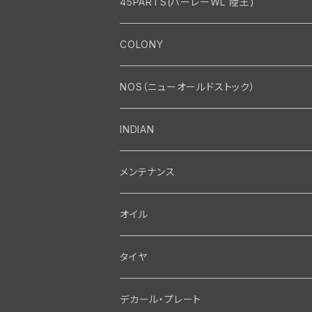
45PARTS(ハーレーWL 陸王)
エンジン
COLONY
エンジン・シリンダーヘッド
マフラー・インテーク・キャブレター
Bolt・Nut
NOS（ニューオールドストック）
バルブ・タペット関係
マフラー関係
Nut
エレクトリカル
Front End・Rear End
INDIAN
ピストン・コネクティングロッド・ベアリング
インテーク・キャブレター関係
Screw
ジェネレーター関係
Wheel-Brake
駆動系
Motor
メンテナンス
フライホイール・シャフト関係
エアクリーナー関係
Bolt
ディストリビューター関係
Fork-Shockabsorber
ドライブチェーン関係
Motor
フロントフォーク・フレーム
Transmission・Primary
オイル
クランクケース関係
インテーク・キャブレーター関係
Washer-Cotterpin
アマチュア関係（ジェネレーター）
Handlebar-controls
スプロケット・ベルトドライブキット
Carbrator
フロントフォーク関係
Transmission-Shifter
シート・サドルバッグ
Gastank・Oiltank
タイヤ
オイルポンプ関係
Show bike kits
ブラシプレート関係（ジェネレーター）
Fendermount
キックペダル関係
ソフテイル用 New Springer Fork
Primary-clutch-Kickstarter
シートポスト関係
Oilline
ハンドルバー・タンク・フェンダー
Electrical
デカール・プレート