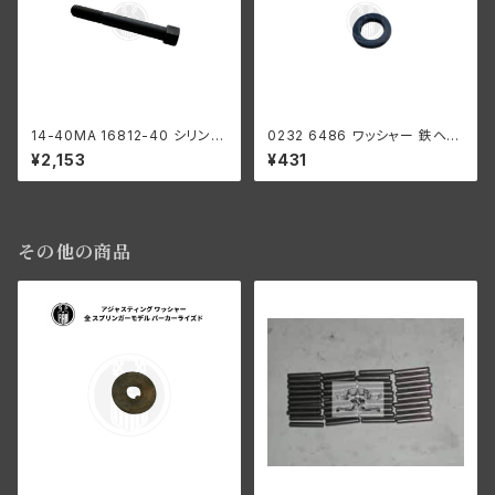
14-40MA 16812-40 シリンダ
0232 6486 ワッシャー 鉄ヘッ
ー ヘッド ロングボルト アルミヘ
ド用 1個 ハーレーダビッドソン 1
¥2,153
¥431
ッド用 1本 ハーレーダビッドソン
946-73年 EL UL WL G パー
1940-73年 WL UL G ブラック
カーライズド
その他の商品