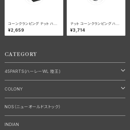
コーンクランピング ナット ハン
ナット コーンクランピング ハン
ドルバー ステアリングダンパー
ドルバー ハーレーダビッドソン 1
¥2,659
¥3,714
なし ハーレーダビッドソン 193
936-48年 EL FL UL クローム
6-48年 EL FL UL パーカーラ
メッキ
イズド
CATEGORY
45PARTS(ハーレーWL 陸王)
エンジン
COLONY
エンジン・シリンダーヘッド
マフラー・インテーク・キャブレター
Bolt・Nut
NOS（ニューオールドストック）
バルブ・タペット関係
マフラー関係
Nut
エレクトリカル
Front End・Rear End
INDIAN